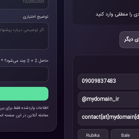
ی را منطقی وارد کنید
توضیح اختیاری
ی دیگر
حاصل 2 + 2 چند می‌شود؟ *
09009837483
@mydomain_ir
اطلاعات واردشده فقط برای برر
معامله آنلاین در این صفحه انج
contact[at]mydomain[d
Rubika
Bale